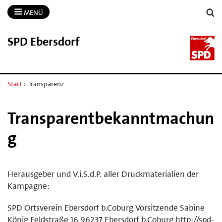
MENÜ
SPD Ebersdorf
Start
›
Transparenz
Transparentbekanntmachun
g
Herausgeber und V.i.S.d.P. aller Druckmaterialien der
Kampagne:
SPD Ortsverein Ebersdorf b.Coburg Vorsitzende Sabine
König Feldstraße 16 96237 Ebersdorf b.Coburg http://spd-